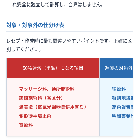
れ完全に独立して計算
し、合算はしません。
対象・対象外の仕分け表
レセプト作成時に最も間違いやすいポイントです。正確に区
別してください。
50％逓減（半額）になる項目
逓減の対象外（
マッサージ料、通所施術料
往療料
訪問施術料（各区分）
特別地域加
温罨法（電気光線器具併用含む）
施術報告書
変形徒手矯正術
明細書発行
電療料