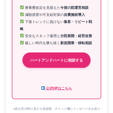
療養費改定を見据えた
今後の院運営相談
減額措置や不支給対策の
自費施術導入
下落トレンドに負けない
集客・リピート戦
略
安全なスタッフ雇用と
分院展開・経営改善
厳しい時代を勝ち抜く
新規開業・移転相談
ハートアンドハートに相談する
公式HPはこちら
※各公式LINEに友だち追加後、チャット欄にメッセージをお送り