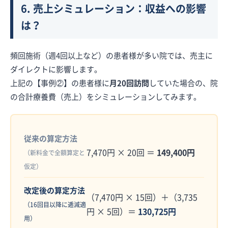
6. 売上シミュレーション：収益への影響
は？
頻回施術（週4回以上など）の患者様が多い院では、売主に
ダイレクトに影響します。
上記の【事例②】の患者様に
月20回訪問
していた場合の、院
の合計療養費（売上）をシミュレーションしてみます。
従来の算定方法
7,470円 × 20回 ＝
149,400円
（新料金で全額算定と
仮定）
改定後の算定方法
（7,470円 × 15回）＋（3,735
（16回目以降に逓減適
円 × 5回）＝
130,725円
用）