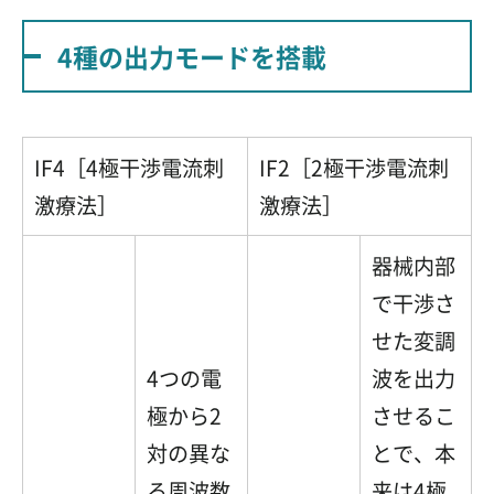
4種の出力モードを搭載
IF4［4極干渉電流刺
IF2［2極干渉電流刺
激療法］
激療法］
器械内部
で干渉さ
せた変調
4つの電
波を出力
極から2
させるこ
対の異な
とで、本
る周波数
来は4極