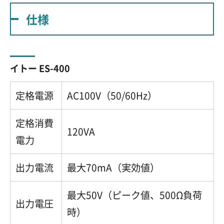
仕様
イトー ES-400
定格電源
AC100V（50/60Hz）
定格消費
120VA
電力
出力電流
最大70mA（実効値）
最大50V（ピーク値、500Ω負荷
出力電圧
時）