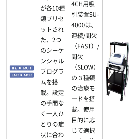
4CH用吸
が各10種
引装置SU-
類プリセ
4000は、
ットされ
連続/間欠
た、2つ
（FAST）/
のシーケ
間欠
ンシャル
（SLOW）
プログラ
の３種類
ムを搭
の治療モ
載。設定
ードを搭
の手間な
載。使用
く一人ひ
目的に応
とりの症
じて選択
状に合わ