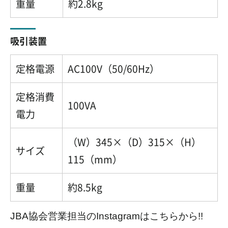
重量
約2.8kg
吸引装置
定格電源
AC100V（50/60Hz）
定格消費
100VA
電力
（W）345×（D）315×（H）
サイズ
115（mm）
重量
約8.5kg
JBA協会営業担当のInstagramはこちらから!!